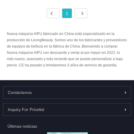
1
Nueva máquina HIFU fabricado en China está especializado en la
producción de LeongBeauty. Somos uno de los fabricantes y proveedores
de equipos de belleza en la fábrica de China. Bienvenido a comprar
Nueva máquina HIFU con descuento y venta al por mayor en 2022, lo
más nuevo, avanzado y más reciente que se puede personalizar a bajo
precio. CE ha pasado y brindaremos 3 años de servicio de garantía.
Contáctenos
Inquiry For Pricelist
Últimas noticias