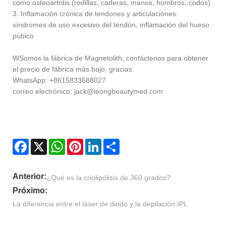
como osteoartritis (rodillas, caderas, manos, hombros, codos)
3. Inflamación crónica de tendones y articulaciones.
síndromes de uso excesivo del tendón, inflamación del hueso
púbico
W
Somos la fábrica de Magnetolith, contáctenos para obtener
el precio de fábrica más bajo, gracias.
WhatsApp: +8615833688027
correo electrónico: jack@leongbeautymed.com
Facebook
X
WhatsApp
Pinterest
LinkedIn
Share
Anterior:
¿Qué es la criolipólisis de 360 ​​grados?
Próximo:
La diferencia entre el láser de diodo y la depilación IPL